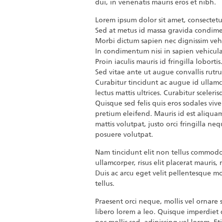
dui, in venenatis mauris eros et nibh.
Lorem ipsum dolor sit amet, consectetur
Sed at metus id massa gravida condim
Morbi dictum sapien nec dignissim veh
In condimentum nisi in sapien vehicul
Proin iaculis mauris id fringilla lobortis
Sed vitae ante ut augue convallis rutru
Curabitur tincidunt ac augue id ullamcor
lectus mattis ultrices. Curabitur scele
Quisque sed felis quis eros sodales viv
pretium eleifend. Mauris id est aliquam
mattis volutpat, justo orci fringilla n
posuere volutpat.
Nam tincidunt elit non tellus commodo, 
ullamcorper, risus elit placerat mauris, 
Duis ac arcu eget velit pellentesque mol
tellus.
Praesent orci neque, mollis vel ornare s
libero lorem a leo. Quisque imperdiet 