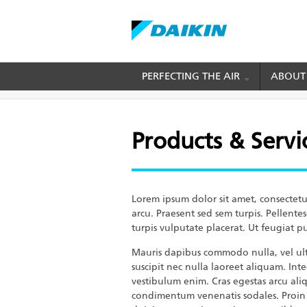
Skip
PERFECTING THE AIR
ABOUT
BREADCRUMB
Home
Products & Services
to
main
content
Products & Servi
Lorem ipsum dolor sit amet, consectetu
arcu. Praesent sed sem turpis. Pellente
turpis vulputate placerat. Ut feugiat pu
Mauris dapibus commodo nulla, vel ultr
suscipit nec nulla laoreet aliquam. Int
vestibulum enim. Cras egestas arcu al
condimentum venenatis sodales. Proin 