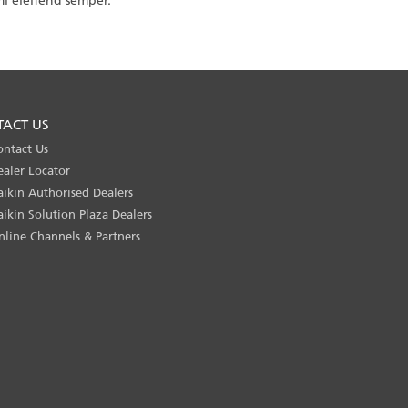
 mi eleifend semper.
TACT US
ontact Us
ealer Locator
aikin Authorised Dealers
aikin Solution Plaza Dealers
nline Channels & Partners