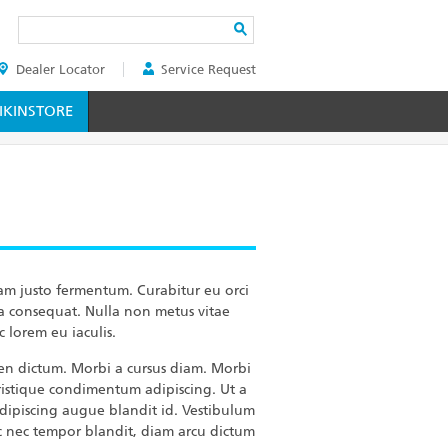
Search
Dealer Locator
Service Request
ER
KINSTORE
uam justo fermentum. Curabitur eu orci
o a consequat. Nulla non metus vitae
c lorem eu iaculis.
ien dictum. Morbi a cursus diam. Morbi
 tristique condimentum adipiscing. Ut a
dipiscing augue blandit id. Vestibulum
 nec tempor blandit, diam arcu dictum