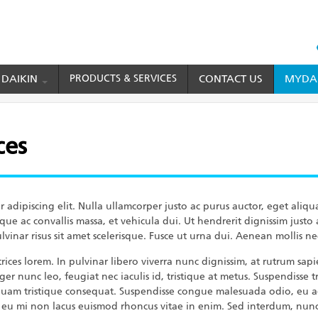
HEAD
TOP
 DAIKIN
PRODUCTS & SERVICES
CONTACT US
MYDAI
MENU
ces
r adipiscing elit. Nulla ullamcorper justo ac purus auctor, eget aliq
sque ac convallis massa, et vehicula dui. Ut hendrerit dignissim just
lvinar risus sit amet scelerisque. Fusce ut urna dui. Aenean mollis ne
ices lorem. In pulvinar libero viverra nunc dignissim, at rutrum sap
eger nunc leo, feugiat nec iaculis id, tristique at metus. Suspendisse
iquam tristique consequat. Suspendisse congue malesuada odio, eu a
eu mi non lacus euismod rhoncus vitae in enim. Sed interdum, nunc