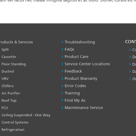
iam vel lacus nec massa fringilla sagittis et ac odio. Donec cursus eu
PRODUCT
CON
roducts & Services
Troubleshooting
&
FAQs
Split
C
SERVICES
Product Care
Cassette
D
-1
Service Center Locations
Floor Standing
D
Feedback
Ducted
D
Product Warranty
VRV
O
Error Codes
Chillers
Training
Air Purifier
Find My Ac
Roof Top
Maintenance Service
FCU
Ceiling Suspended - One Way
Control Systems
Refrigeration