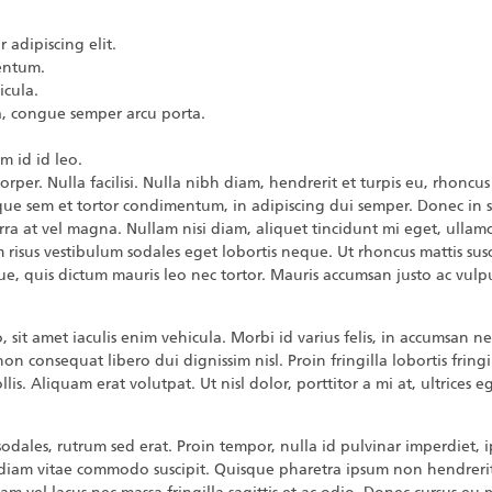
 adipiscing elit.
entum.
icula.
a, congue semper arcu porta.
.
m id id leo.
per. Nulla facilisi. Nulla nibh diam, hendrerit et turpis eu, rhoncus f
risque sem et tortor condimentum, in adipiscing dui semper. Donec in s
erra at vel magna. Nullam nisi diam, aliquet tincidunt mi eget, ullamc
 risus vestibulum sodales eget lobortis neque. Ut rhoncus mattis susc
eque, quis dictum mauris leo nec tortor. Mauris accumsan justo ac vulp
sit amet iaculis enim vehicula. Morbi id varius felis, in accumsan n
non consequat libero dui dignissim nisl. Proin fringilla lobortis fring
lis. Aliquam erat volutpat. Ut nisl dolor, porttitor a mi at, ultrices
odales, rutrum sed erat. Proin tempor, nulla id pulvinar imperdiet, ip
diam vitae commodo suscipit. Quisque pharetra ipsum non hendrerit 