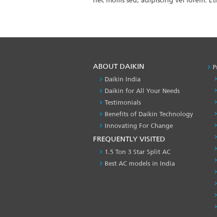
nec mollis sed, adipiscing vel lorem. Et
ABOUT DAIKIN
P
Daikin India
Daikin for All Your Needs
Testimonials
Benefits of Daikin Technology
Innovating For Change
FREQUENTLY VISITED
1.5 Ton 3 Star Split AC
Best AC models in India